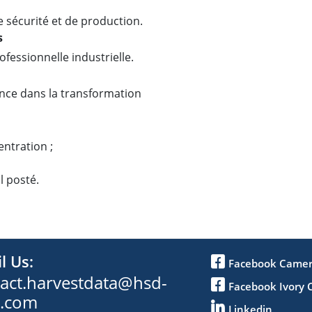
 sécurité et de production.
s
fessionnelle industrielle.
nce dans la transformation
ntration ;
l posté.
l Us:
Facebook Came
act.harvestdata@hsd-
Facebook Ivory 
t.com
Linkedin