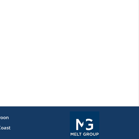
roon
Coast