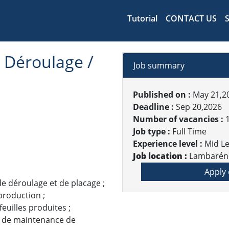
Tutorial
CONTACT US
 Déroulage /
Job summary
Published on :
May 21,2
Deadline :
Sep 20,2026
Number of vacancies :
Job type :
Full Time
Experience level :
Mid Le
Job location :
Lambarén
Apply 
de déroulage et de placage ;
production ;
feuilles produites ;
s de maintenance de