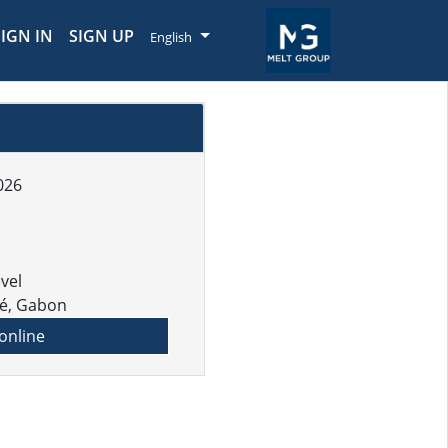
SIGN IN
SIGN UP
English
026
1
vel
é, Gabon
online